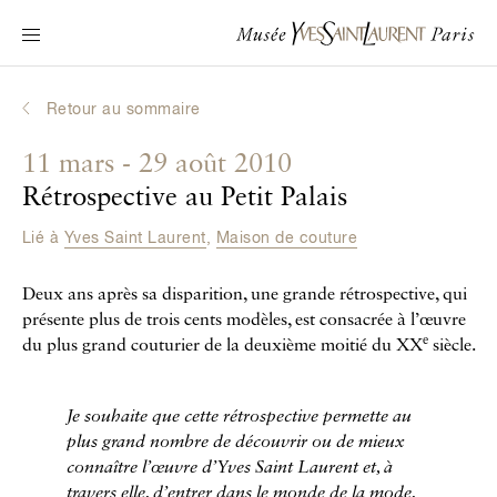
Navigation principale
Venir au musée
Au programme
Retour au sommaire
Découvrir Yves Saint Laurent
11 mars - 29 août 2010
Biographies interactives
Rétrospective au Petit Palais
Les Chroniques
Lié à
Yves Saint Laurent
,
Maison de couture
La Collection
Deux ans après sa disparition, une grande rétrospective, qui
Le Musée
présente plus de trois cents modèles, est consacrée à l’œuvre
e
du plus grand couturier de la deuxième moitié du XX
siècle.
La Fondation
Je souhaite que cette rétrospective permette au
plus grand nombre de découvrir ou de mieux
connaître l’œuvre d’Yves Saint Laurent et, à
travers elle, d’entrer dans le monde de la mode,