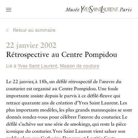
Navigation principale
Venir au musée
Au programme
Retour au sommaire
Découvrir Yves Saint Laurent
22 janvier 2002
Biographies interactives
Rétrospective au Centre Pompidou
Les Chroniques
Lié à
Yves Saint Laurent
,
Maison de couture
La Collection
Le 22 janvier, à 18h, un défilé rétrospectif de l’œuvre du
Le Musée
couturier est organisé au Centre Pompidou. Une foule
importante assiste depuis le parvis à ce défilé-fleuve qui
La Fondation
retrace quarante ans de création d’Yves Saint Laurent. Les
plus importants modèles, les plus grands mannequins se sont
donnés rendez-vous pour célébrer l’œuvre du couturier. Le
défilé s’achève sur une série de smokings, qui reste la pièce
iconique du couturier. Yves Saint Laurent vient saluer son