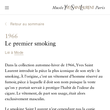
Navigation principale
Venir au musée
Au programme
Retour au sommaire
Découvrir Yves Saint Laurent
1966
Biographies interactives
Le premier smoking
Les Chroniques
Lié à
Mode
La Collection
Dans la collection automne-hiver de 1966, Yves Saint
Le Musée
Laurent introduit la pièce la plus iconique de son style : le
smoking. À l’origine, c’est un vêtement d’homme réservé au
La Fondation
fumoir, pièce à laquelle il doit son nom puisque la veste
qu’on y portait servait à protéger l’habit de l’odeur du
cigare. Le vêtement, de part son usage, était alors
exclusivement masculin.
Le smoking Saint Laurent n’est cependant pas la copie