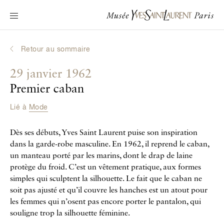
Navigation principale
Venir au musée
Au programme
Retour au sommaire
Découvrir Yves Saint Laurent
29 janvier 1962
Biographies interactives
Premier caban
Les Chroniques
Lié à
Mode
La Collection
Dès ses débuts, Yves Saint Laurent puise son inspiration
Le Musée
dans la garde-robe masculine. En 1962, il reprend le caban,
un manteau porté par les marins, dont le drap de laine
La Fondation
protège du froid. C’est un vêtement pratique, aux formes
simples qui sculptent la silhouette. Le fait que le caban ne
soit pas ajusté et qu’il couvre les hanches est un atout pour
les femmes qui n’osent pas encore porter le pantalon, qui
souligne trop la silhouette féminine.