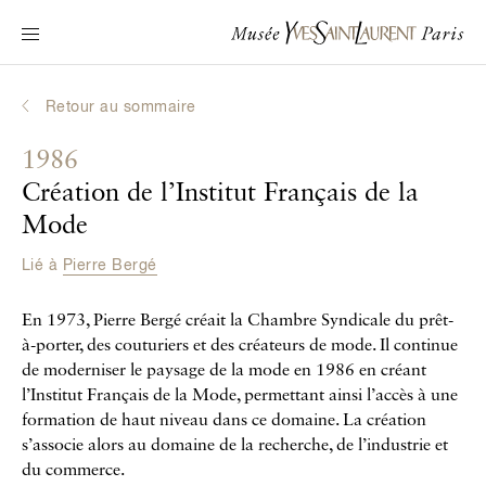
Navigation principale
Venir au musée
Au programme
Retour au sommaire
Découvrir Yves Saint Laurent
1986
Biographies interactives
Création de l’Institut Français de la
Les Chroniques
Mode
La Collection
Lié à
Pierre Bergé
Le Musée
En 1973, Pierre Bergé créait la Chambre Syndicale du prêt-
à-porter, des couturiers et des créateurs de mode. Il continue
La Fondation
de moderniser le paysage de la mode en 1986 en créant
l’Institut Français de la Mode, permettant ainsi l’accès à une
formation de haut niveau dans ce domaine. La création
s’associe alors au domaine de la recherche, de l’industrie et
du commerce.