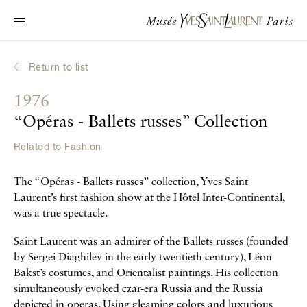
Main navigation
Visit the museum
What's on?
Return to list
Learn about Yves Saint Laurent
1976
Interactive Biographies
“Opéras - Ballets russes” Collection
Chronicles
Related to
Fashion
Online Collection
The “Opéras - Ballets russes” collection, Yves Saint
Museum
Laurent’s first fashion show at the Hôtel Inter-Continental,
was a true spectacle.
La Fondation
Saint Laurent was an admirer of the Ballets russes (founded
by Sergei Diaghilev in the early twentieth century), Léon
Bakst’s costumes, and Orientalist paintings. His collection
simultaneously evoked czar-era Russia and the Russia
depicted in operas. Using gleaming colors and luxurious