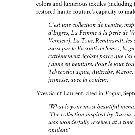
colors and luxurious textiles (including f
restored haute couture’s capacity to ma
C’est une collection de peintre, ins
d’Ingres, La Femme à la perle de Van
Vermeer], La Tour, Rembrandt, les d
aussi par le Visconti de Senso, la g
extrêmement égoïste parce que j’ai
j’aime en peinture. Pour le jour, tou
Tchécoslovaquie, Autriche, Maroc. De
jeunesse, avec la couleur.
Yves Saint Laurent, cited in
Vogue
, Sep
‘What is your most beautiful memor
‘The collection inspired by Russia. 
was wonderfully received at a tim
opulent.’