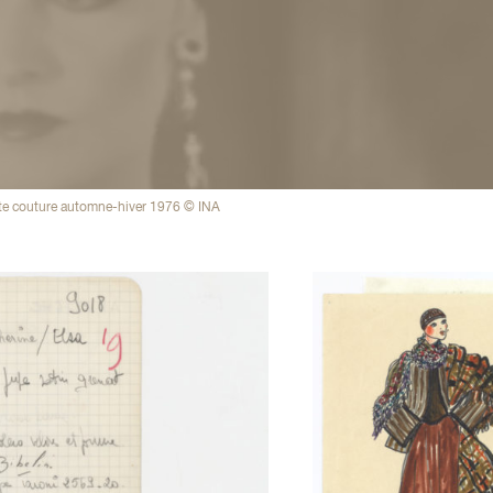
te couture automne-hiver 1976 © INA