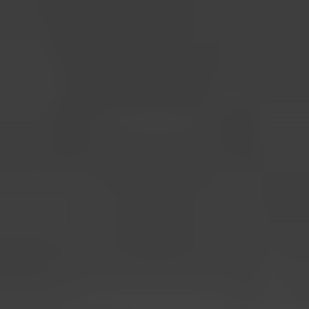
Chapitre 2
"Il a eu un coup de foudre
physique"