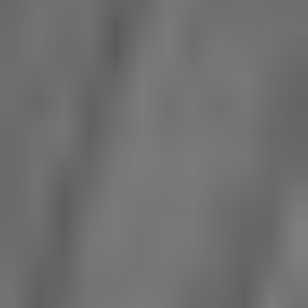
Chapitre 6
Le smoking