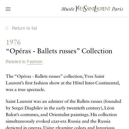
Main navigation
Visit the museum
What's on?
Return to list
Learn about Yves Saint Laurent
1976
Interactive Biographies
“Opéras - Ballets russes” Collection
Chronicles
Related to
Fashion
Online Collection
The “Opéras - Ballets russes” collection, Yves Saint
Museum
Laurent’s first fashion show at the Hôtel Inter-Continental,
was a true spectacle.
La Fondation
Saint Laurent was an admirer of the Ballets russes (founded
by Sergei Diaghilev in the early twentieth century), Léon
Bakst’s costumes, and Orientalist paintings. His collection
simultaneously evoked czar-era Russia and the Russia
depicted in operas. Using gleaming colors and luxurious