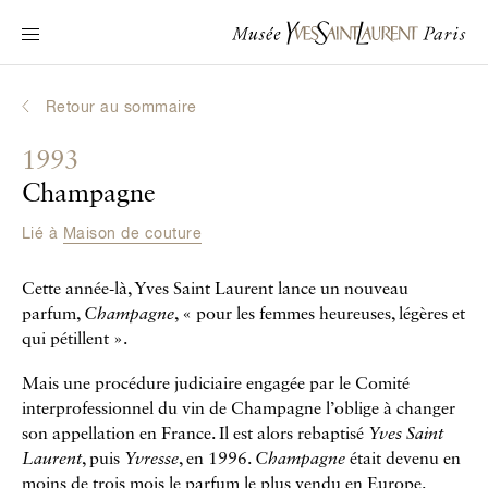
Navigation principale
Venir au musée
Au programme
Retour au sommaire
Découvrir Yves Saint Laurent
1993
Biographies interactives
Champagne
Les Chroniques
Lié à
Maison de couture
La Collection
Cette année-là, Yves Saint Laurent lance un nouveau
Le Musée
parfum,
Champagne
, « pour les femmes heureuses, légères et
qui pétillent ».
La Fondation
Mais une procédure judiciaire engagée par le Comité
interprofessionnel du vin de Champagne l’oblige à changer
son appellation en France. Il est alors rebaptisé
Yves Saint
Laurent
, puis
Yvresse
, en 1996.
Champagne
était devenu en
moins de trois mois le parfum le plus vendu en Europe.